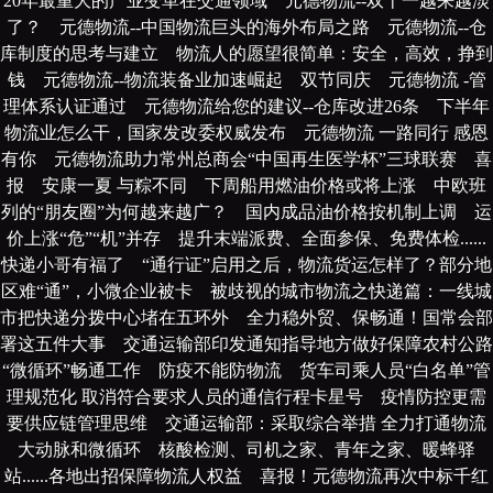
20年最重大的产业变革在交通领域
元德物流--双十一越来越淡
了？
元德物流--中国物流巨头的海外布局之路
元德物流--仓
库制度的思考与建立
物流人的愿望很简单：安全，高效，挣到
钱
元德物流--物流装备业加速崛起
双节同庆
元德物流 -管
理体系认证通过
元德物流给您的建议--仓库改进26条
下半年
物流业怎么干，国家发改委权威发布
元德物流 一路同行 感恩
有你
元德物流助力常州总商会“中国再生医学杯”三球联赛
喜
报
安康一夏 与粽不同
下周船用燃油价格或将上涨
中欧班
列的“朋友圈”为何越来越广？
国内成品油价格按机制上调
运
价上涨“危”“机”并存
提升末端派费、全面参保、免费体检......
快递小哥有福了
“通行证”启用之后，物流货运怎样了？部分地
区难“通”，小微企业被卡
被歧视的城市物流之快递篇：一线城
市把快递分拨中心堵在五环外
全力稳外贸、保畅通！国常会部
署这五件大事
交通运输部印发通知指导地方做好保障农村公路
“微循环”畅通工作
防疫不能防物流
货车司乘人员“白名单”管
理规范化 ​取消符合要求人员的通信行程卡星号
疫情防控更需
要供应链管理思维
交通运输部：采取综合举措 全力打通物流
大动脉和微循环
核酸检测、司机之家、青年之家、暖蜂驿
站......各地出招保障物流人权益
喜报！元德物流再次中标千红