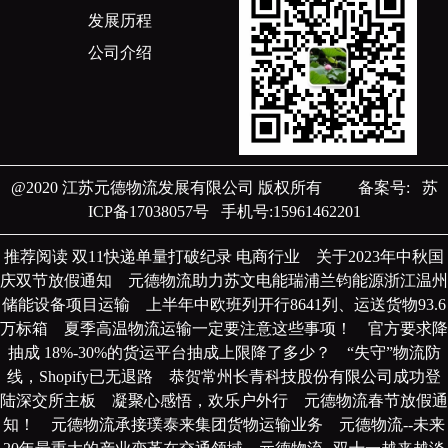
发展历程
公司介绍
@2020 江苏元德物流发展有限公司 版权所有
备案号:
苏
ICP备17038057号
手机号:15961462201
推荐阅读
双11快递单量打破纪录 电商行业
关于2023年中秋国
庆双节放假通知
元德物流助力苏文电能瑞浦兰钧能源浙江温州
储能设备项目运输
上半年中欧班列开行8641列、运送货物93.6
万标箱
夏季高温物流运输一定要注意这些事项！
官方要求降
抽成 18%-30%的货运平台抽成上限降了多少？
“失守”物流防
线，Shopify已无退路
恭贺常州长青科技股份有限公司成功登
陆深交所主板
凝聚心感悟，欢乐户外行
元德物流春节放假通
知！
元德物流承接璞泰来集团货物运输业务
元德物流--未来