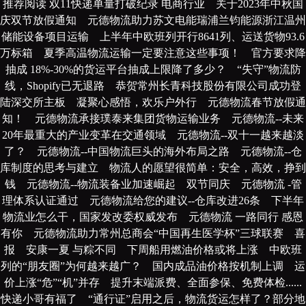
推荐阅读
双11快递单量打破纪录 电商行业
关于2023年中秋国
庆双节放假通知
元德物流助力苏文电能瑞浦兰钧能源浙江温州
储能设备项目运输
上半年中欧班列开行8641列、运送货物93.6
万标箱
夏季高温物流运输一定要注意这些事项！
官方要求降
抽成 18%-30%的货运平台抽成上限降了多少？
“失守”物流防
线，Shopify已无退路
恭贺常州长青科技股份有限公司成功登
陆深交所主板
凝聚心感悟，欢乐户外行
元德物流春节放假通
知！
元德物流承接璞泰来集团货物运输业务
元德物流--未来
20年最重大的产业变革在交通领域
元德物流--双十一越来越淡
了？
元德物流--中国物流巨头的海外布局之路
元德物流--仓
库制度的思考与建立
物流人的愿望很简单：安全，高效，挣到
钱
元德物流--物流装备业加速崛起
双节同庆
元德物流 -管
理体系认证通过
元德物流给您的建议--仓库改进26条
下半年
物流业怎么干，国家发改委权威发布
元德物流 一路同行 感恩
有你
元德物流助力常州总商会“中国再生医学杯”三球联赛
喜
报
安康一夏 与粽不同
下周船用燃油价格或将上涨
中欧班
列的“朋友圈”为何越来越广？
国内成品油价格按机制上调
运
价上涨“危”“机”并存
提升末端派费、全面参保、免费体检......
快递小哥有福了
“通行证”启用之后，物流货运怎样了？部分地