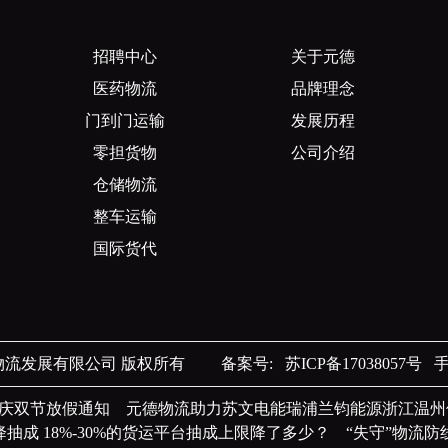
招聘中心
关于元德
医药物流
品牌理念
门到门运输
发展历程
零担货物
公司介绍
仓储物流
整车运输
国际货代
元德物流发展有限公司 版权所有
备案号:
苏ICP备17038057号
手机
秋国庆双节放假通知
元德物流助力苏文电能瑞浦兰钧能源浙江温
抽成 18%-30%的货运平台抽成上限降了多少？
“失守”物流防线